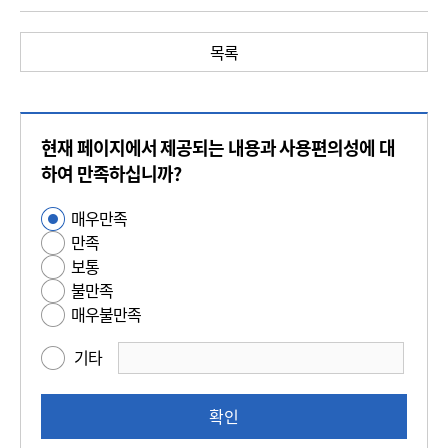
목록
콘
현재 페이지에서 제공되는 내용과 사용편의성에 대
텐
츠
하여 만족하십니까?
만
매우만족
사
족
만족
용
도
보통
편
평
불만족
의
가
매우불만족
성
만
기타
족
도
조
확인
사