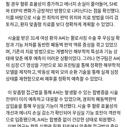
될 경우 혈류 효율성이 증가하고 에너지 손실이 줄어들어, SHE
와 EEP의 변화가 긍정적인 방향으로 나타난다는 점을 확인했다.
이를 바탕으로 시술 전 최적의 판막 위치와 치료 방법을 미리 검
토하고, 환자 맞춤형 치료를 보다 정확하게 계획할 수 있었다.
시술을 받은 31세 여성 환자 A씨는 활로사징 수술 후 우심실 확
장과 기능 저하를 동반한 폐동맥 판막 역류 증상을 겪고 있었으
며, 기존의 치료 방법으로는 개별적인 해부학적 특성과 기능 상
태에 맞춘 예후 예측이 어려운 상황이었다. 그러나 연구팀은 A씨
의 심장 CT 영상을 기반으로 3D 프린팅을 통해 정확한 해부학적
모델을 제작하고, 박동성 체외 모의 순환 기술을 통해 실제 심장
상태를 재현함으로써 예후를 정확히 예측할 수 있었다.
이 맞춤형 접근법을 통해 A씨는 발생할 수 있는 합병증을 시술
전부터 미리 예측하고 대응할 수 있었으며, 경피적 폐동맥판막
삽입술을 통해 우심실 기능이 개선됐다. 시술 후 혈류 효율성의
개선과 에너지 손실 감소가 확인되어 우심실 기능 호전이 객관적
으로 입증됐으며, A씨는 합병증 없이 건강한 상태로 퇴원했다.
이번 연구는 향후 심혈관 질환 치료에서 맞춤형 접근법의 중요