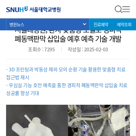
병원뉴스
서울대학교병원
전체 검
전체
현
>
>
>
병원뉴스
진료예약
예약조회
서브 메뉴 목록 열기
서울대병원, 환자 맞춤형 모델로 경피적
재
위
폐동맥판막 삽입술 예후 예측 기술 개발
치:
조회수 : 7295
작성일 : 2025-02-03
- 3D 프린팅과 박동성 체외 모의 순환 기술 활용한 맞춤형 치료
접근법 제시
- 우심실 기능 호전 예측을 통한 경피적 폐동맥판막 삽입술 치료
성공률 향상 기대