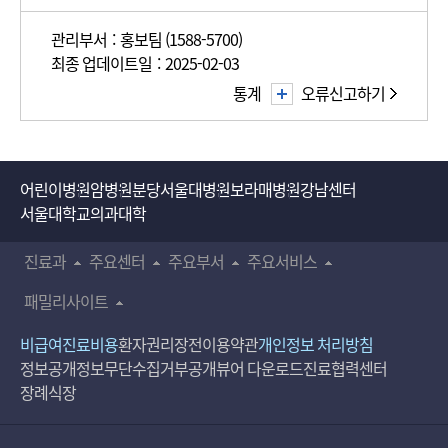
관리부서 : 홍보팀 (1588-5700)
최종 업데이트일 : 2025-02-03
통계
오류신고하기
어린이병원
암병원
분당서울대병원
보라매병원
강남센터
서울대학교의과대학
진료과
주요센터
주요부서
주요서비스
패밀리사이트
비급여진료비용
환자권리장전
이용약관
개인정보 처리방침
정보공개
정보무단수집거부공개
뷰어 다운로드
진료협력센터
장례식장