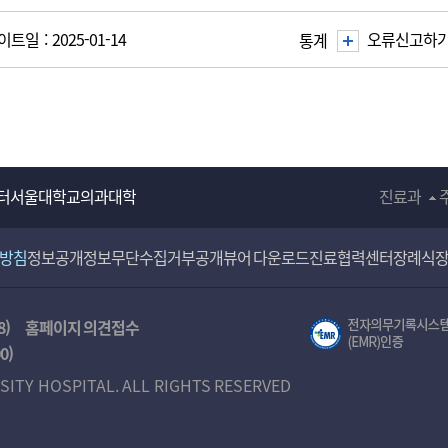
트일 : 2025-01-14
오류신고하
통계
터
서울대학교의과대학
진료과
리방침
정보공개
정보무단수집거부공개
뷰어 다운로드
진료협력센터
장례식
8)
홈페이지 의견접수
00
)
SITY HOSPITAL. ALL RIGHTS RESERVED