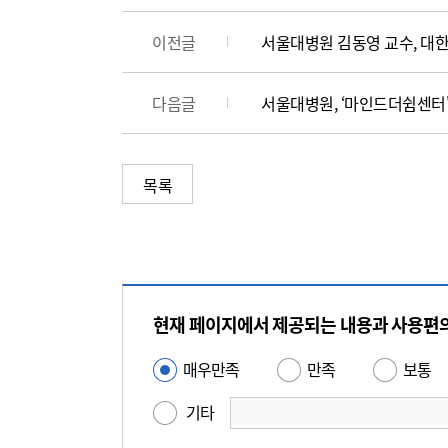
이전글
서울대병원 김동영 교수, 대
다음글
서울대병원, ‘마인드더쉼센터'
목록
콘
텐
현재 페이지에서 제공되는 내용과 사용편
츠
만
매우만족
만족
보통
사
족
용
기타
도
편
평
의