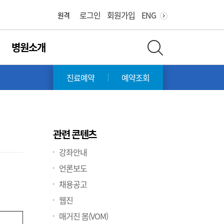
화면 축소
화면 확대
로그인
회원가입
ENG
원격
병원소개
전체 검색 레이어 열기
증
진료예약
예약조회
관련 콘텐츠
강좌안내
언론보도
채용공고
웹진
매거진 봄(VOM)