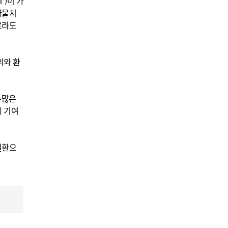
Ⅰ)이 가
약물치
료라도
의와 환
수많은
에 기여
일환으