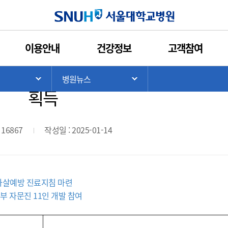
인쇄
관심콘텐츠
URL복사
서울대학교병원
이용안내
건강정보
고객참여
표준진료지침 개발...보건복지부 인
>
병원뉴스
기
서브 메뉴 목록 열기
서브 메뉴 목록 열기
획득
 16867
작성일 : 2025-01-14
 자살예방 진료지침 마련
부 자문진 11인 개발 참여