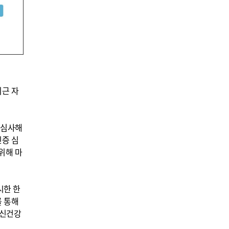
근 자
 심사해
인증 심
위해 마
시한 한
를 통해
정신건강