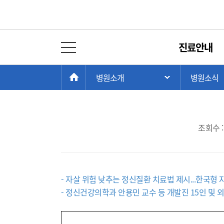
병원뉴스
진료안내
전체 메뉴 열기
서울대병원, 자살예방 
현
>
>
HOME
병원소개
병원소식
주 메뉴 목록 열
재
위
치:
조회수 :
- 자살 위험 낮추는 정신질환 치료법 제시...한국형
- 정신건강의학과 안용민 교수 등 개발진 15인 및 외