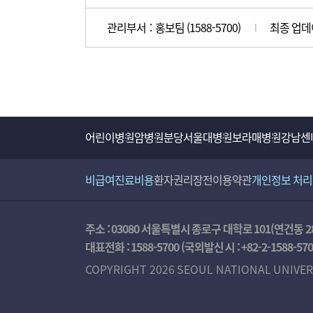
가
성
관리부서 : 홍보팀 (1588-5700)
최종 업데이
만
족
도
조
사
어린이병원
암병원
분당서울대병원
보라매병원
강남센
비급여진료비용
환자권리장전
이용약관
개인정보 처
주소 : 03080 서울특별시 종로구 대학로 101(연건동 2
대표전화 :
1588-5700
(국외발신 시 :
+82-2-1588-57
COPYRIGHT 2026 SEOUL NATIONAL UNIVER