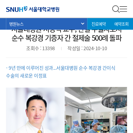
병원뉴스
서울대학교병원
전체 검
전체
현
>
>
>
병원뉴스
진료예약
예약조회
서브 메뉴 목록 열기
서울대병원 서경석 교수, 단일 수술자로서
재
위
순수 복강경 기증자 간 절제술 500례 돌파
치:
조회수 : 13398
작성일 : 2024-10-10
- 9년 만에 이루어진 성과...서울대병원 순수 복강경 간이식
수술의 새로운 이정표