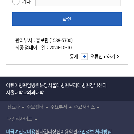
기타
족
도
조
확인
사
관리부서 : 홍보팀 (1588-5700)
최종 업데이트일 : 2024-10-10
통계
오류신고하기
어린이병원
암병원
분당서울대병원
보라매병원
강남센터
서울대학교의과대학
진료과
주요센터
주요부서
주요서비스
패밀리사이트
비급여진료비용
환자권리장전
이용약관
개인정보 처리방침