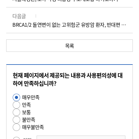
다음글
BRCA1/2 돌연변이 없는 고위험군 유방암 환자, 반대편 유방암 발생 위험 높아
목록
콘
현재 페이지에서 제공되는 내용과 사용편의성에 대
텐
츠
하여 만족하십니까?
만
매우만족
사
족
만족
용
도
보통
편
평
불만족
의
가
매우불만족
성
만