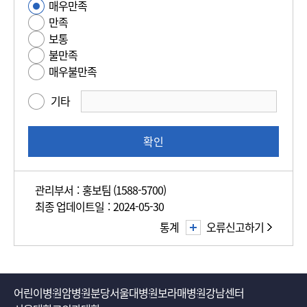
매우만족
사
족
만족
용
도
보통
편
평
불만족
의
가
매우불만족
성
만
기타
족
도
조
확인
사
관리부서 : 홍보팀 (1588-5700)
최종 업데이트일 : 2024-05-30
통계
오류신고하기
어린이병원
암병원
분당서울대병원
보라매병원
강남센터