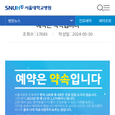
병원뉴스
서울대학교병원
전체 검
전체
현
>
>
>
병원뉴스
진료예약
예약조회
서브 메뉴 목록 열기
예약은 약속입니다
재
위
조회수 : 17683
작성일 : 2024-05-30
치: