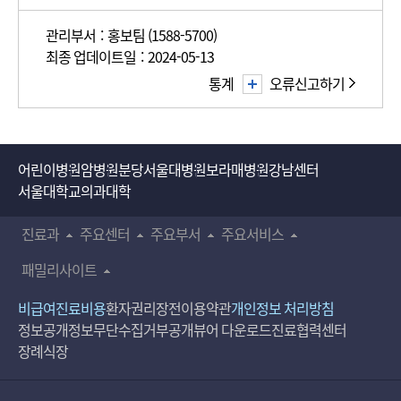
관리부서 : 홍보팀 (1588-5700)
최종 업데이트일 : 2024-05-13
통계
오류신고하기
어린이병원
암병원
분당서울대병원
보라매병원
강남센터
서울대학교의과대학
진료과
주요센터
주요부서
주요서비스
패밀리사이트
비급여진료비용
환자권리장전
이용약관
개인정보 처리방침
정보공개
정보무단수집거부공개
뷰어 다운로드
진료협력센터
장례식장