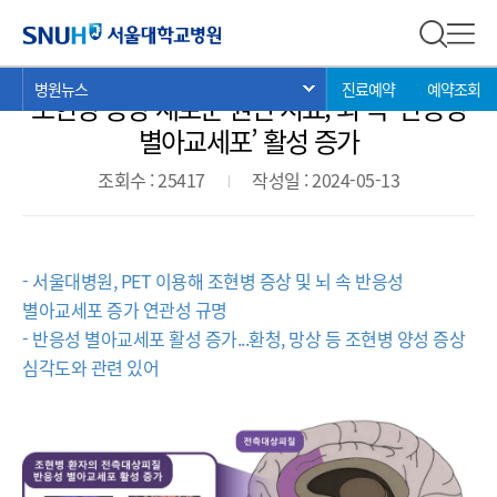
병원뉴스
서울대학교병원
전체 검
전체
현
>
>
>
병원뉴스
진료예약
예약조회
서브 메뉴 목록 열기
조현병 증상 새로운 원인 지표, 뇌 속 ‘반응성
재
위
별아교세포’ 활성 증가
치:
조회수 : 25417
작성일 : 2024-05-13
- 서울대병원, PET 이용해 조현병 증상 및 뇌 속 반응성
별아교세포 증가 연관성 규명
- 반응성 별아교세포 활성 증가...환청, 망상 등 조현병 양성 증상
심각도와 관련 있어