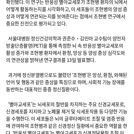
확인됐다. 이 연구는 반응성 별아교세포가 조현병 환자의 뇌에서
어떻게 활동하는지를 시각화하고, 이 세포들이 조현병의 양성 증
상과 어떻게 연관되는지를 보여준다는 점에서 조현병 연구에서
중요한 진전으로 평가되고 있다.
서울대병원 정신건강의학과 권준수‧김민아 교수팀이 양전자
방출단층촬영(PET)을 통해 측정한 뇌 속 반응성 별아교세포의
활성 증가와 조현병 환자에서 환청, 망상 등 양성 증상 심각도와
의 연관성을 밝혀낸 연구결과를 13일 발표했다.
과거에 정신분열병으로도 불렸던 ‘조현병’은 망상, 환청, 와해된
언어 및 행동과 같은 증상을 특징으로 하며, 사회적 기능 장애를
동반하는 대표적인 중증 정신질환이다.
‘별아교세포’는 뇌세포의 절반을 차지하는 주요 신경교세포로,
신경세포를 지지하고 노폐물 제거 및 식세포작용 등 다양한 기능
을 수행한다. 이 세포들은 뇌의 글루타메이트 조절 및 염증 반응
에 관여하여 조현병과 같은 신경정신 질환에서 중요한 역할을 한
다. ‘반응성 별아교세포’는 별아교세포가 신경전달물질 조절 이