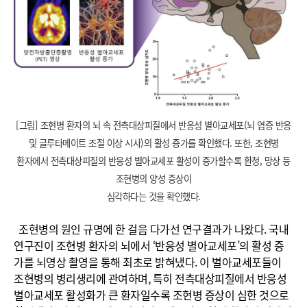
[그림] 조현병 환자의 뇌 속 전측대상피질에서 반응성 별아교세포(뇌 염증 반응
및 글루타메이트 조절 이상 시사)의 활성 증가를 확인했다. 또한, 조현병
환자에서 전측대상피질의 반응성 별아교세포 활성이 증가할수록 환청, 망상 등
조현병의 양성 증상이
심각하다는 것을 확인했다.
조현병의 원인 규명에 한 걸음 다가선 연구결과가 나왔다. 국내
연구진이 조현병 환자의 뇌에서 ‘반응성 별아교세포’의 활성 증
가를 뇌영상 촬영을 통해 최초로 밝혀냈다. 이 별아교세포들이
조현병의 병리생리에 관여하며, 특히 전측대상피질에서 반응성
별아교세포 활성화가 큰 환자일수록 조현병 증상이 심한 것으로