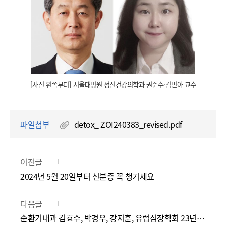
[사진 왼쪽부터] 서울대병원 정신건강의학과 권준수·김민아 교수
파일첨부
detox_ ZOI240383_revised.pdf
이전글
2024년 5월 20일부터 신분증 꼭 챙기세요
다음글
순환기내과 김효수, 박경우, 강지훈, 유럽심장학회 23년 심혈관중재분야 10대 논문 선정