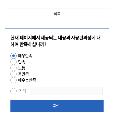
목록
콘
현재 페이지에서 제공되는 내용과 사용편의성에 대
텐
츠
하여 만족하십니까?
만
매우만족
사
족
만족
용
도
보통
편
평
불만족
의
가
매우불만족
성
만
기타
족
도
조
확인
사