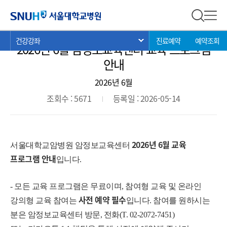
강좌안내
서울대학교병원
전체 검
전체
현
>
>
>
건강강좌
진료예약
예약조회
서브 메뉴 목록 열기
2026년 6월 암정보교육센터 교육 프로그램
재
위
안내
치:
2026년 6월
조회수 : 5671
등록일 : 2026-05-14
2026년 6월 교육
서울대학교암병원 암정보교육센터
프로그램 안내
입니다.
- 모든 교육 프로그램은 무료이며, 참여형 교육 및 온라인
사전 예약
필수
강의형 교육 참여는
입니다. 참여를 원하시는
분은 암정보교육센터 방문, 전화(T. 02-
2072-7451)