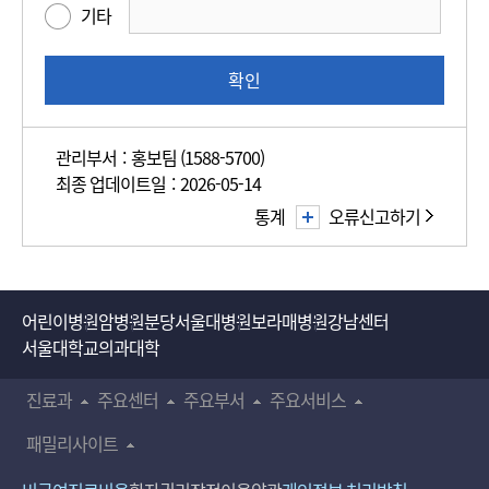
기타
족
도
조
확인
사
관리부서 : 홍보팀 (1588-5700)
최종 업데이트일 : 2026-05-14
통계
오류신고하기
어린이병원
암병원
분당서울대병원
보라매병원
강남센터
서울대학교의과대학
진료과
주요센터
주요부서
주요서비스
패밀리사이트