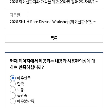
2026 희귀질환자와 가족을 위한 온라인 강좌 2회차(6/29~7/5)
다음글
2026 SNUH Rare Disease Workshop(희귀질환 유전진단 및 상담 2026 : Updates & Insights)
목록
콘
현재 페이지에서 제공되는 내용과 사용편의성에 대
텐
츠
하여 만족하십니까?
만
매우만족
사
족
만족
용
도
보통
편
평
불만족
의
가
매우불만족
성
만