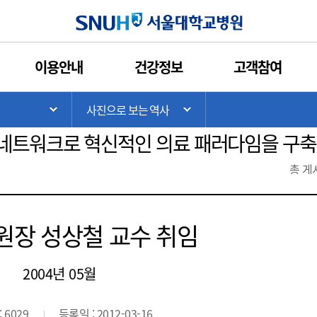
인쇄
관심콘텐츠
URL복사
서울대학교병원
이용안내
건강정보
고객참여
1945 ~ 1978
1978 ~ 2001
2002 ~ 현
>
사진으로 보는 역사
기
서브 메뉴 목록 열기
서브 메뉴 목록 열기
네트워크로 혁신적인 의료 패러다임을 구축
총 게
 원장 성상철 교수 취임
2004년 05월
 6029
등록일 : 2012-03-16