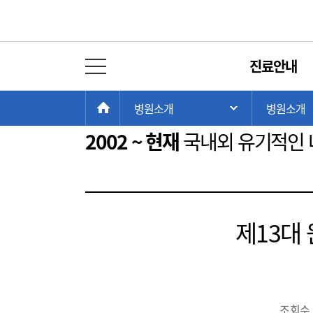
사진으로 보는 역사
진료안내
전체 메뉴 열기
1885 ~ 1910
1910 ~ 1945
현
>
>
HOME
병원소개
병원소개
주 메뉴 목록 열
재
위
2002 ~ 현재
국내외 유기적인 
치:
제13대
조회수 :