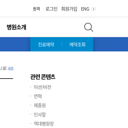
화면 축소
화면 확대
로그인
회원가입
ENG
원격
병원소개
전체 검색 레이어 열기
재
진료예약
예약조회
시물:
60
관련 콘텐츠
미션/비전
연혁
제중원
인사말
역대병원장