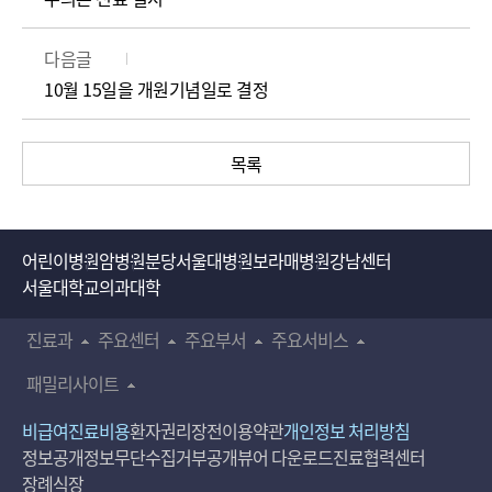
다음글
10월 15일을 개원기념일로 결정
목록
어린이병원
암병원
분당서울대병원
보라매병원
강남센터
서울대학교의과대학
진료과
주요센터
주요부서
주요서비스
패밀리사이트
비급여진료비용
환자권리장전
이용약관
개인정보 처리방침
정보공개
정보무단수집거부공개
뷰어 다운로드
진료협력센터
장례식장