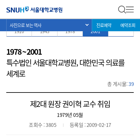
사진으로 보는 역사
서울대학교병원
전체 검
전체
현
>
>
>
사진으로 보는 역사
진료예약
예약조회
서브 메뉴 목록 열기
1885 ~
1910 ~
1945 ~
1978 ~
2002 ~ 현재
재
1910
1945
1978
2001
위
치:
1978 ~ 2001
특수법인 서울대학교병원, 대한민국 의료를
세계로
총 게시물:
39
제2대 원장 권이혁 교수 취임
1979년 05월
조회수 : 3805
등록일 : 2009-02-17