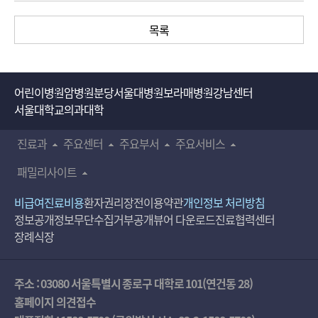
목록
어린이병원
암병원
분당서울대병원
보라매병원
강남센터
서울대학교의과대학
진료과
주요센터
주요부서
주요서비스
패밀리사이트
비급여진료비용
환자권리장전
이용약관
개인정보 처리방침
정보공개
정보무단수집거부공개
뷰어 다운로드
진료협력센터
장례식장
주소 : 03080 서울특별시 종로구 대학로 101(연건동 28)
홈페이지 의견접수