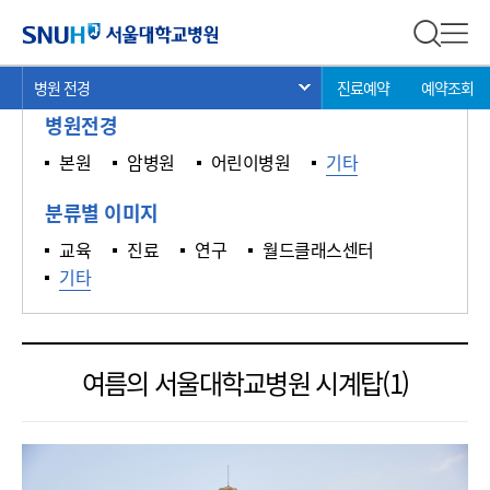
갤러리
서울대학교병원
전체 검
전체
현
>
>
>
병원 전경
진료예약
예약조회
서브 메뉴 목록 열기
재
병원전경
위
치:
본원
암병원
어린이병원
기타
분류별 이미지
교육
진료
연구
월드클래스센터
기타
여름의 서울대학교병원 시계탑(1)