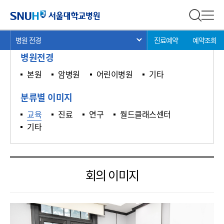
갤러리
서울대학교병원
전체 검
전체
현
>
>
>
병원 전경
진료예약
예약조회
서브 메뉴 목록 열기
재
병원전경
위
치:
본원
암병원
어린이병원
기타
분류별 이미지
교육
진료
연구
월드클래스센터
기타
회의 이미지