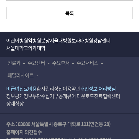
목록
어린이병원
암병원
분당서울대병원
보라매병원
강남센터
서울대학교의과대학
진료과
주요센터
주요부서
주요서비스
패밀리사이트
비급여진료비용
환자권리장전
이용약관
개인정보 처리방침
정보공개
정보무단수집거부공개
뷰어 다운로드
진료협력센터
장례식장
주소 : 03080 서울특별시 종로구 대학로 101(연건동 28)
홈페이지 의견접수